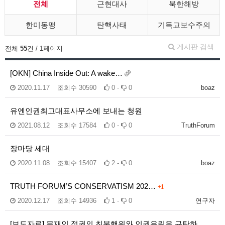
전체
근현대사
북한해방
한미동맹
탄핵사태
기독교보수주의
게시판 검색
전체
55
건 / 1페이지
[OKN] China Inside Out: A wake…
2020.11.17
조회수
30590
0 -
0
boaz
유엔인권최고대표사무소에 보내는 청원
2021.08.12
조회수
17584
0 -
0
TruthForum
장마당 세대
2020.11.08
조회수
15407
2 -
0
boaz
TRUTH FORUM’S CONSERVATISM 202…
+1
2020.12.17
조회수
14936
1 -
0
연구자
[보도자료] 문재인 정권의 친북행위와 인권유린을 규탄하…