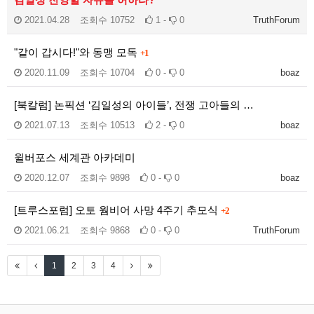
2021.04.28
조회수
10752
1 -
0
TruthForum
"같이 갑시다!"와 동맹 모독
+1
2020.11.09
조회수
10704
0 -
0
boaz
[북칼럼] 논픽션 ‘김일성의 아이들’, 전쟁 고아들의 …
2021.07.13
조회수
10513
2 -
0
boaz
윌버포스 세계관 아카데미
2020.12.07
조회수
9898
0 -
0
boaz
[트루스포럼] 오토 웜비어 사망 4주기 추모식
+2
2021.06.21
조회수
9868
0 -
0
TruthForum
1
2
3
4