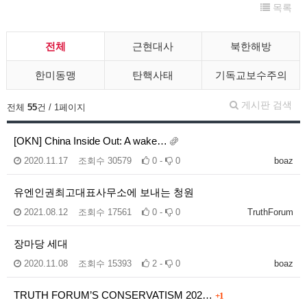
목록
전체
근현대사
북한해방
한미동맹
탄핵사태
기독교보수주의
게시판 검색
전체
55
건 / 1페이지
[OKN] China Inside Out: A wake…
2020.11.17
조회수
30579
0 -
0
boaz
유엔인권최고대표사무소에 보내는 청원
2021.08.12
조회수
17561
0 -
0
TruthForum
장마당 세대
2020.11.08
조회수
15393
2 -
0
boaz
TRUTH FORUM’S CONSERVATISM 202…
+1