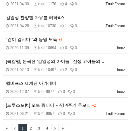
2021.04.30
조회수
11176
4 -
0
TruthForum
김일성 찬양할 자유를 허하라?
2021.04.28
조회수
10730
1 -
0
TruthForum
"같이 갑시다!"와 동맹 모독
+1
2020.11.09
조회수
10694
0 -
0
boaz
[북칼럼] 논픽션 ‘김일성의 아이들’, 전쟁 고아들의 …
2021.07.13
조회수
10497
2 -
0
boaz
윌버포스 세계관 아카데미
2020.12.07
조회수
9877
0 -
0
boaz
[트루스포럼] 오토 웜비어 사망 4주기 추모식
+2
2021.06.21
조회수
9857
0 -
0
TruthForum
1
2
3
4