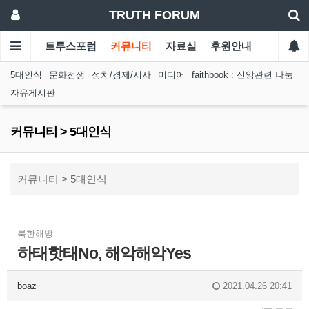
TRUTH FORUM
트루스포럼
커뮤니티
자료실
후원안내
5대인식
문화전쟁
정치/경제/시사
미디어
faithbook : 신앙관련 나눔
자유게시판
커뮤니티 > 5대인식
커뮤니티 > 5대인식
북한해방
하태핫태No, 해악해악Yes
boaz
2021.04.26 20:41