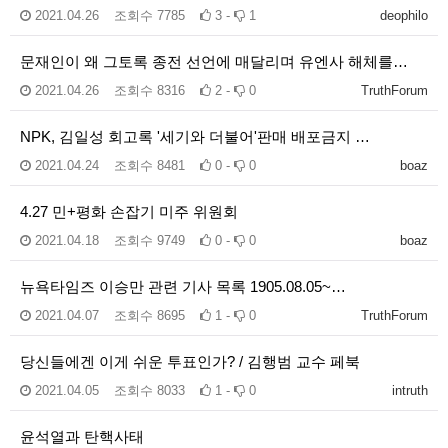
2021.04.26
조회수
7785
3 -
1
deophilo
문재인이 왜 그토록 종전 선언에 매달리며 유엔사 해체를…
2021.04.26
조회수
8316
2 -
0
TruthForum
NPK, 김일성 회고록 '세기와 더불어'판매 배포금지 …
2021.04.24
조회수
8481
0 -
0
boaz
4.27 민+평화 손잡기 미주 위원회
2021.04.18
조회수
9749
0 -
0
boaz
뉴욕타임즈 이승만 관련 기사 목록 1905.08.05~…
2021.04.07
조회수
8695
1 -
0
TruthForum
당신들에겐 이게 쉬운 투표인가? / 김행범 교수 페북
2021.04.05
조회수
8033
1 -
0
intruth
윤석열과 탄핵사태