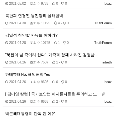
2021.05.02
조회수
9733
0 -
0
boaz
북한과 연결된 통진당의 살해협박
2021.04.30
조회수
11195
4 -
0
TruthForum
김일성 찬양할 자유를 허하라?
2021.04.28
조회수
10745
1 -
0
TruthForum
"북한이 날 죽이려 한다"..가족과 함께 사라진 김정남…
2021.04.26
조회수
7607
1 -
0
intruth
하태핫태No, 해악해악Yes
2021.04.26
조회수
9608
0 -
0
boaz
[ 김미영 칼럼 ] 국가보안법 폐지론자들을 주의하고 또…
2021.04.26
조회수
8669
2 -
0
boaz
박근혜대통령이 탄핵 된 이유.