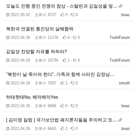
오늘도 진행 중인 전쟁의 참상 - 스탈린과 김일성을 덮…
2021.05.02
조회수
9727
0 -
0
boaz
북한과 연결된 통진당의 살해협박
2021.04.30
조회수
11176
4 -
0
TruthForum
김일성 찬양할 자유를 허하라?
2021.04.28
조회수
10730
1 -
0
TruthForum
"북한이 날 죽이려 한다"..가족과 함께 사라진 김정남…
2021.04.26
조회수
7597
1 -
0
intruth
하태핫태No, 해악해악Yes
2021.04.26
조회수
9606
0 -
0
boaz
[ 김미영 칼럼 ] 국가보안법 폐지론자들을 주의하고 또…
2021.04.26
조회수
8663
2 -
0
boaz