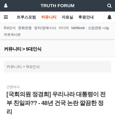
TRUTH FORUM
트루스포럼
커뮤니티
자료실
후원안내
5대인식
문화전쟁
정치/경제/시사
미디어
faithbook : 신앙관련 나눔
자유게시판
커뮤니티 > 5대인식
커뮤니티 > 5대인식
근현대사
[국회의원 정경희] 우리나라 대통령이 전
부 친일파?? - 48년 건국 논란 깔끔한 정
리