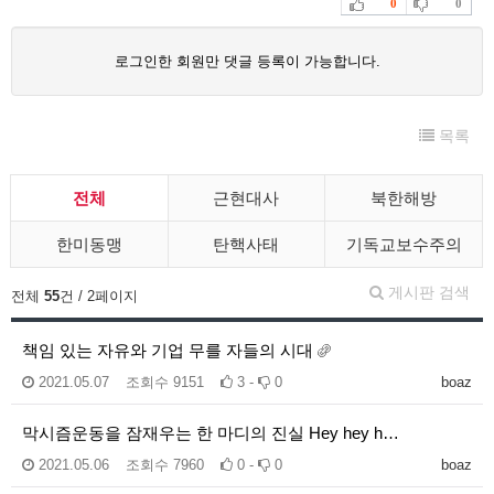
0
0
로그인한 회원만 댓글 등록이 가능합니다.
목록
전체
근현대사
북한해방
한미동맹
탄핵사태
기독교보수주의
게시판 검색
전체
55
건 / 2페이지
책임 있는 자유와 기업 무를 자들의 시대
2021.05.07
조회수
9151
3 -
0
boaz
막시즘운동을 잠재우는 한 마디의 진실 Hey hey h…
2021.05.06
조회수
7960
0 -
0
boaz