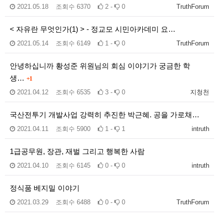
2021.05.18
조회수
6370
2 -
0
TruthForum
< 자유란 무엇인가(1) > - 정교모 시민아카데미 요…
2021.05.14
조회수
6149
1 -
0
TruthForum
안녕하십니까 황성준 위원님의 회심 이야기가 궁금한 학
생…
+1
2021.04.12
조회수
6535
3 -
0
지청천
국산전투기 개발사업 강력히 추진한 박근혜. 공을 가로채…
2021.04.11
조회수
5900
1 -
1
intruth
1급공무원, 장관, 재벌 그리고 행복한 사람
2021.04.10
조회수
6145
0 -
0
intruth
정식품 베지밀 이야기
2021.03.29
조회수
6488
0 -
0
TruthForum