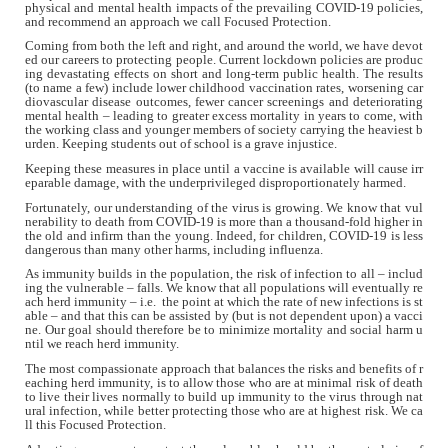
physical and mental health impacts of the prevailing COVID-19 policies,
and recommend an approach we call Focused Protection.
Coming from both the left and right, and around the world, we have devot
ed our careers to protecting people. Current lockdown policies are produc
ing devastating effects on short and long-term public health. The results
(to name a few) include lower childhood vaccination rates, worsening car
diovascular disease outcomes, fewer cancer screenings and deteriorating
mental health – leading to greater excess mortality in years to come, with
the working class and younger members of society carrying the heaviest b
urden. Keeping students out of school is a grave injustice.
Keeping these measures in place until a vaccine is available will cause irr
eparable damage, with the underprivileged disproportionately harmed.
Fortunately, our understanding of the virus is growing. We know that vul
nerability to death from COVID-19 is more than a thousand-fold higher in
the old and infirm than the young. Indeed, for children, COVID-19 is less
dangerous than many other harms, including influenza.
As immunity builds in the population, the risk of infection to all – includ
ing the vulnerable – falls. We know that all populations will eventually re
ach herd immunity – i.e.
the point at which the rate of new infections is st
able – and that this can be assisted by (but is not dependent upon) a vacci
ne. Our goal should therefore be to minimize mortality and social harm u
ntil we reach herd immunity.
The most compassionate approach that balances the risks and benefits of r
eaching herd immunity, is to allow those who are at minimal risk of death
to live their lives normally to build up immunity to the virus through nat
ural infection, while better protecting those who are at highest risk. We ca
ll this Focused Protection.