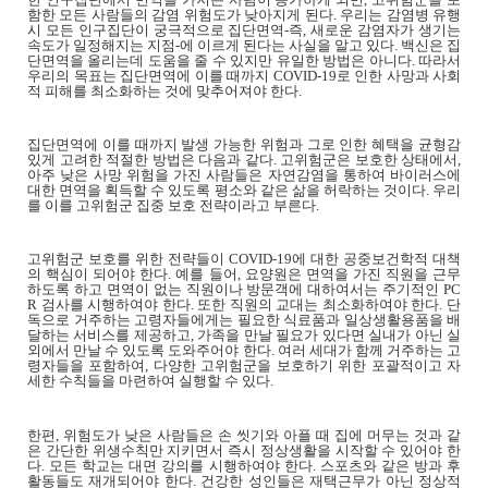
함한 모든 사람들의 감염 위험도가 낮아지게 된다
.
우리는 감염병 유행
시 모든 인구집단이 궁극적으로 집단면역
-
즉
,
새로운 감염자가 생기는
속도가 일정해지는 지점
-
에 이르게 된다는 사실을 알고 있다
.
백신은 집
단면역을 올리는데 도움을 줄 수 있지만 유일한 방법은 아니다
.
따라서
우리의 목표는 집단면역에 이를 때까지
COVID-19
로 인한 사망과 사회
적 피해를 최소화하는 것에 맞추어져야 한다
.
집단면역에 이를 때까지 발생 가능한 위험과 그로 인한 혜택을 균형감
있게 고려한 적절한 방법은 다음과 같다
.
고위험군은 보호한 상태에서
,
아주 낮은 사망 위험을 가진 사람들은 자연감염을 통하여 바이러스에
대한 면역을 획득할 수 있도록 평소와 같은 삶을 허락하는 것이다
.
우리
를 이를 고위험군 집중 보호 전략이라고 부른다
.
고위험군 보호를 위한 전략들이
COVID-19
에 대한 공중보건학적 대책
의 핵심이 되어야 한다
.
예를 들어
,
요양원은 면역을 가진 직원을 근무
하도록 하고 면역이 없는 직원이나 방문객에 대하여서는 주기적인
PC
R
검사를 시행하여야 한다
.
또한 직원의 교대는 최소화하여야 한다
.
단
독으로 거주하는 고령자들에게는 필요한 식료품과 일상생활용품을 배
달하는 서비스를 제공하고
,
가족을 만날 필요가 있다면 실내가 아닌 실
외에서 만날 수 있도록 도와주어야 한다
.
여러 세대가 함께 거주하는 고
령자들을 포함하여
,
다양한 고위험군을 보호하기 위한 포괄적이고 자
세한 수칙들을 마련하여 실행할 수 있다
.
한편
,
위험도가 낮은 사람들은 손 씻기와 아플 때 집에 머무는 것과 같
은 간단한 위생수칙만 지키면서 즉시 정상생활을 시작할 수 있어야 한
다
.
모든 학교는 대면 강의를 시행하여야 한다
.
스포츠와 같은 방과 후
활동들도 재개되어야 한다
.
건강한 성인들은 재택근무가 아닌 정상적