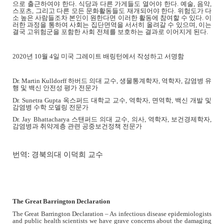
으로 출근하여야 한다
.
식당과 다른 가게들도 열어야 한다
.
예술
,
음악
,
스포츠
,
그리고 다른 모든 문화활동들도 재개되어야 한다
.
위험도가 다
소 높은 사람들조차 본인이 원한다면 이러한 활동에 참여할 수 있다
.
이
러한 과정을 통하여 사회는 집단면역을 서서히 올려갈 수 있으며
,
이는
결국 고위험군을 포함한 사회 전체를 보호하는 결과로 이어지게 된다
.
2020
년
10
월
4
일 미국 그레이트 배링턴에서 작성하고 서명함
Dr. Martin Kulldorff
하버드 의대 교수
,
생물통계학자
,
역학자
,
감염병 유
행 및 백신 안전성 평가 전문가
Dr. Sunetra Gupta
옥스퍼드 대학교 교수
,
역학자
,
면역학
,
백신 개발 및
감염병 수학 모델링 전문가
Dr. Jay Bhattacharya
스탠퍼드 의대 교수
,
의사
,
역학자
,
보건경제학자
,
감염병과 취약계층 관련 공중보건정책 전문가
번역: 경북의대 이덕희 교수
The Great Barrington Declaration
The Great Barrington Declaration – As infectious disease epidemiologists
and public health scientists we have grave concerns about the damaging