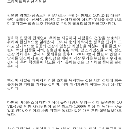
그레이트 배링턴 선언문
감염병 역학과 공중보건 전문가로서
,
우리는 현재의
COVID-19
대응전
략이 초래하는 신체적
,
정신적 피해에 대하여 심각한 우려를 하고 있으
며 고위험군 집중 보호 전략으로 수정이 필요함을 제안하고자 한다
.
정치적 입장에 관계없이 우리는 지금까지 사람들의 건강을 보호하기
위하여 헌신적으로 일해왔다
.
그러나 현재의 락다운 정책은 단기적 그
리고 장기적으로 공공의 건강에 엄청난 악영향을 끼친다
.
예를 들면
,
어
린이 백신 접종률 저하
,
심혈관계 질환 악화
,
암 조기검진율 저하
,
정신
건강 악화 등이 있다
.
이 문제들은 향후
COVID-19
보다 훨씬 더 많은 사
망자를 양산하게 될 것이며
,
젊은 세대에 가장 무거운 부담을 지우게 될
것이다
.
특히 학생들이 학교를 가지 못하는 것은 그 자체로 중대한 불평
등이다
.
백신이 개발될 때까지 이러한 조치를 유지하는 것은 사회 전체에 회복
불가능한 피해를 가져올 것이며
,
이때 취약계층의 피해는 가장 심각할
것이다
.
다행히 바이러스에 대한 지식이 늘어나면서 우리는 이제 노년층의
CO
VID-19
로 인한 사망위험이 젊은 층보다
1,000
배 이상 더 높다는 것을
알고 있다
.
어린이의 사망 위험은 독감과 같은 다른 흔한 질병들보다도
낮다
.
한 인구집단에서 면역을 가지는 사람이 증가하게 되면
,
고위험군을 포