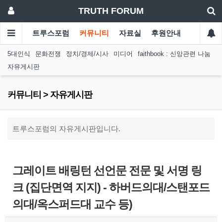
TRUTH FORUM
트루스포럼
커뮤니티
자료실
후원안내
5대인식
문화전쟁
정치/경제/시사
미디어
faithbook : 신앙관련 나눔
자유게시판
커뮤니티 > 자유게시판
트루스포럼의 자유게시판입니다.
그레이트 배링턴 선언문 전문 및 서명 링
크 (집단면역 지지) - 하버드의대/스탠포드
의대/옥스퍼드대 교수 등)