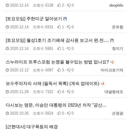
2020.12.14
조회수
6138
2 -
0
deophilo
[토요모임] 주한미군 알아보기
2020.12.14
조회수
8331
1 -
0
온유함
[토요모임] 월성1호기 조기폐쇄 감사원 보고서 완.전.…
2020.12.14
조회수
5981
1 -
0
청지기
스누라이프 트루스포럼 논쟁을 볼수있는 방법 없나요?
+2
2020.12.12
조회수
6087
3 -
0
마이크로기억
보수주의자의 서재 (필독서 목록) (계속 업데이트)
+3
2020.11.29
조회수
7322
4 -
0
대녈평세조
다시보는 명문, 이승만 대통령의 1923년 저작 "공산…
2020.10.26
조회수
5924
0 -
0
손영광
[근현대사] 대구폭동의 배경