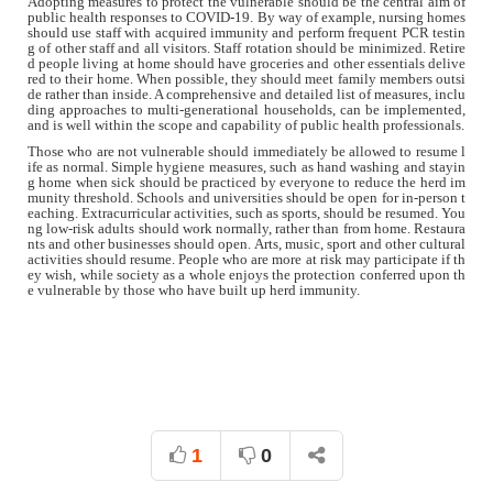
Adopting measures to protect the vulnerable should be the central aim of
public health responses to COVID-19. By way of example, nursing homes
should use staff with acquired immunity and perform frequent PCR testin
g of other staff and all visitors. Staff rotation should be minimized. Retire
d people living at home should have groceries and other essentials delive
red to their home. When possible, they should meet family members outsi
de rather than inside. A comprehensive and detailed list of measures, inclu
ding approaches to multi-generational households, can be implemented,
and is well within the scope and capability of public health professionals.
Those who are not vulnerable should immediately be allowed to resume l
ife as normal. Simple hygiene measures, such as hand washing and stayin
g home when sick should be practiced by everyone to reduce the herd im
munity threshold. Schools and universities should be open for in-person t
eaching. Extracurricular activities, such as sports, should be resumed. You
ng low-risk adults should work normally, rather than from home. Restaura
nts and other businesses should open. Arts, music, sport and other cultural
activities should resume. People who are more at risk may participate if th
ey wish, while society as a whole enjoys the protection conferred upon th
e vulnerable by those who have built up herd immunity.
1
0