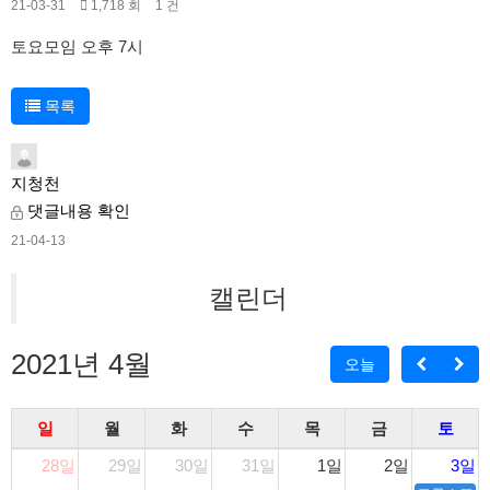
21-03-31
1,718 회
1 건
토요모임 오후 7시
목록
지청천
댓글내용 확인
21-04-13
캘린더
2021년 4월
오늘
일
월
화
수
목
금
토
28일
29일
30일
31일
1일
2일
3일