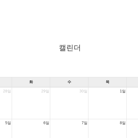
캘린더
화
수
목
28일
29일
30일
1일
5일
6일
7일
8일