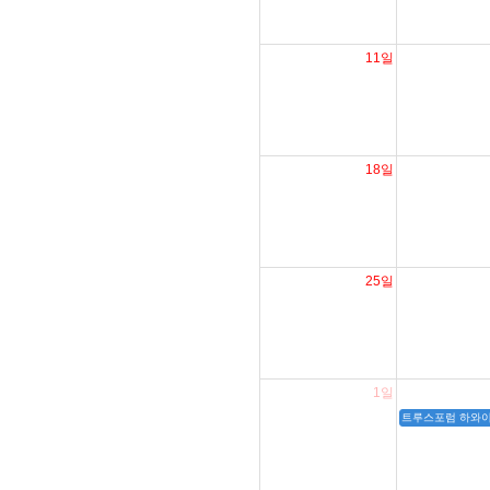
11일
18일
25일
1일
트루스포럼 하와이 