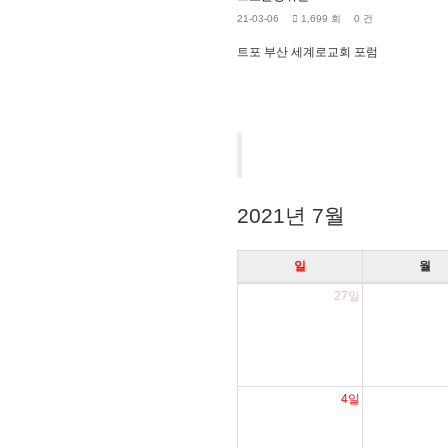
21-03-06
1,699 회
0 건
트포 부산 세계로교회 포럼
2021년 7월
일
월
27일
4일