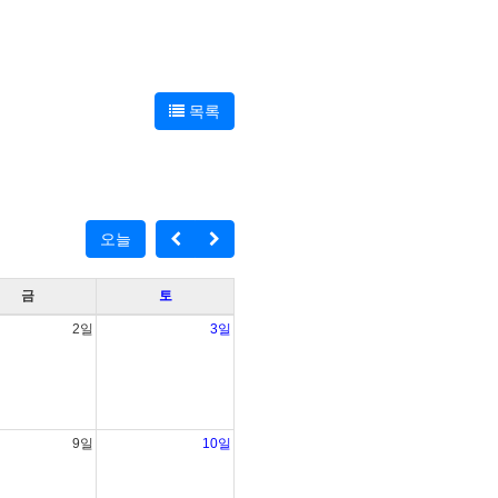
목록
오늘
금
토
2일
3일
9일
10일