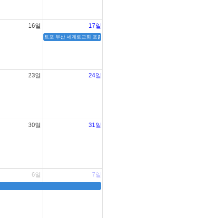
16일
17일
트포 부산 세계로교회 포럼(미확정)
23일
24일
30일
31일
6일
7일