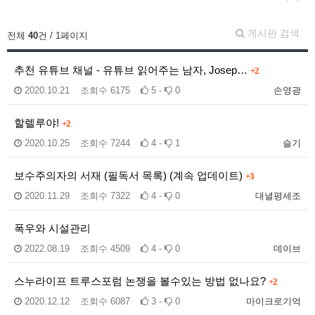
게시판 검색
전체
40
건 / 1페이지
추천 유튜브 채널 - 유튜브 읽어주는 남자, Josep…
+2
2020.10.21
조회수
6175
5 -
0
손영광
할렐루야!
+2
2020.10.25
조회수
7244
4 -
1
슬기
보수주의자의 서재 (필독서 목록) (계속 업데이트)
+3
2020.11.29
조회수
7322
4 -
0
대녈평세조
폭우와 시설관리
2022.08.19
조회수
4509
4 -
0
데이브
스누라이프 트루스포럼 논쟁을 볼수있는 방법 없나요?
+2
2020.12.12
조회수
6087
3 -
0
마이크로기억