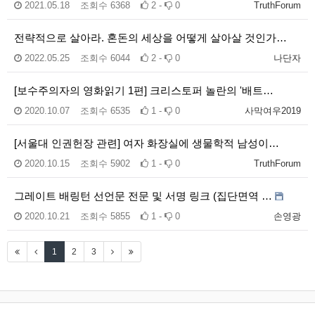
2021.05.18
조회수
6368
2 -
0
TruthForum
전략적으로 살아라. 혼돈의 세상을 어떻게 살아살 것인가…
2022.05.25
조회수
6044
2 -
0
나단자
[보수주의자의 영화읽기 1편] 크리스토퍼 놀란의 '배트…
2020.10.07
조회수
6535
1 -
0
사막여우2019
[서울대 인권헌장 관련] 여자 화장실에 생물학적 남성이…
2020.10.15
조회수
5902
1 -
0
TruthForum
그레이트 배링턴 선언문 전문 및 서명 링크 (집단면역 …
2020.10.21
조회수
5855
1 -
0
손영광
1
2
3