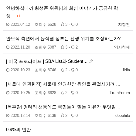
안녕하십니까 황성준 위원님의 회심 이야기가 궁금한 학
생…
+1
2021.04.12
조회수
6528
3 -
0
지청천
안보적 측면에서 윤석열 정부는 전쟁 위기를 조장하는가?
2022.11.20
조회수
5087
3 -
2
역사천재
[ 미국 프로라이프 ] SBA List와 Student…
2020.10.23
조회수
8746
2 -
0
lidia
[서울대 인권헌장] 서울대 인권헌장 원안을 관철시키려 …
2020.10.25
조회수
6628
2 -
0
TruthForum
[독후감] 엉터리 선동에도 국민들이 믿는 이유가 무엇일…
2020.12.14
조회수
6139
2 -
0
deophilo
0.9%의 인간