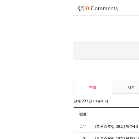
0
Comments
전체
사진
전체
237
건 / 3페이지
번호
177
[트루스포럼 39회] 제주4.
176
[트루스포럼 40회] 문재인