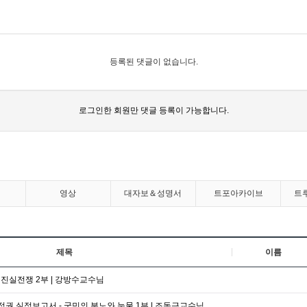
등록된 댓글이 없습니다.
로그인한 회원만 댓글 등록이 가능합니다.
영상
대자보＆성명서
트포아카이브
트
제목
이름
3 진실전쟁 2부 | 강방수교수님
 정권 실정보고서 - 국민의 분노와 눈물 1부 | 조동근교수님