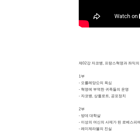
제02강 자코뱅, 프랑스혁명과 좌익의
1부
- 오를레앙公의 욕심
- 혁명에 부역한 귀족들의 운명
- 자코뱅, 상퀼로트, 공포정치
2부
- 방데 대학살
- 이성의 여신의 사제가 된 로베스피
- 레미제라블의 진실