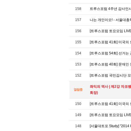
158
트루스포럼 4주년 감사인사
157
나는 개인이오! - 서울대
156
[트루스포럼 토요모임 LIVE
155
[트루스포럼 41회] 미국의
154
[트루스포럼 54회] 선거는
153
[트루스포럼 40회] 문재인
152
[트루스포럼 국민감시단 모
좌익의 역사 | 제2강 자코
열람중
회장)
150
[트루스포럼 41회] 미국의
149
[트루스포럼 토요모임 LIV
148
[서울대트포 Study] "2014