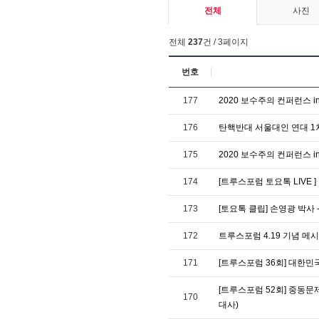
전체
사진
전체
237
건 / 3페이지
번호
177
2020 보수주의 컨퍼런스 in 
176
탄핵반대 서울대인 연대 1차 대
175
2020 보수주의 컨퍼런스 in
174
[트루스포럼 토요톡 LIVE ] 
173
[토요톡 클립] 손영광 박사 -
172
트루스포럼 4.19 기념 메
171
[트루스포럼 36회] 대한민
[트루스포럼 52회] 중동문
170
대사)