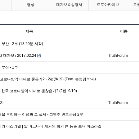
영상
대자보＆성명서
트포아카이브
트
제목
이름
부산 - 2부 (13:20분 시작)
자보 / 2017.02.24
TruthForum
 부산 - 1부
코로나방역 이대로 좋은가? - 2편(9/19) (Feat. 손영광 박사)
 한국 코로나방역 이대로 괜찮은가? (2편, 9/19)
시지
TruthForum
국을 부정하는 이념과 그 실체 - 고영주 변호사님 2부
제와 이스라엘 | 알 바그다디 제거의 함의 (박동순 초대 이스라엘