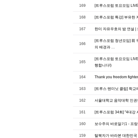
169
[트루스포럼 토요모임 LIV
168
[트루스포럼 특강] 부유한 
167
한미 자유우호의 밤 연설 
[트루스포럼 청년모임] 前 무
166
의 배경과 …
[트루스포럼 토요모임 LIV
165
행합니다!)
164
Thank you freedom fi
163
[트루스 텐미닛 클립] 학교
162
서울대학교 음악대학 인권헌
161
[트루스포럼 34회] "4대강
160
보수주의 바로알기1 - 프
159
탈북자가 바라본 대한민국 -