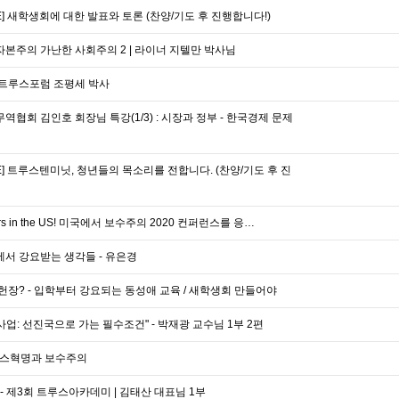
E] 새학생회에 대한 발표와 토론 (찬양/기도 후 진행합니다!)
자본주의 가난한 사회주의 2 | 라이너 지텔만 박사님
| 트루스포럼 조평세 박사
역협회 김인호 회장님 특강(1/3) : 시장과 정부 - 한국경제 문제
E] 트루스텐미닛, 청년들의 목소리를 전합니다. (찬양/기도 후 진
ghters in the US! 미국에서 보수주의 2020 컨퍼런스를 응…
에서 강요받는 생각들 - 유은경
장? - 입학부터 강요되는 동성애 교육 / 새학생회 만들어야
 사업: 선진국으로 가는 필수조건" - 박재광 교수님 1부 2편
랑스혁명과 보수주의
 제3회 트루스아카데미 | 김태산 대표님 1부