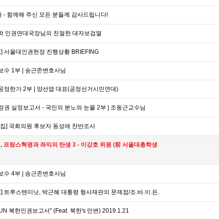
 - 함께해 주신 모든 분들께 감사드립니다!
총학 인권연대국장님의 친절한 대자보검열
] 서울대인권헌장 진행상황 BRIEFING
 보수 1부 | 송근존변호사님
 공정한가 2부 | 양선엽 대표(공정선거시민연대)
 정권 실정보고서 - 국민의 분노와 눈물 2부 | 조동근교수님
집] 국회의원 후보자 동성애 찬반조사
뱅, 프랑스혁명과 좌익의 탄생 3 - 이강호 위원 (前 서울대총학생
 보수 4부 | 송근존변호사님
E] 트루스텐미닛, 박근혜 대통령 형사재판의 문제점/조.바.이.든.
 UN 북한인권보고서" (Feat. 북한's 민변) 2019.1.21