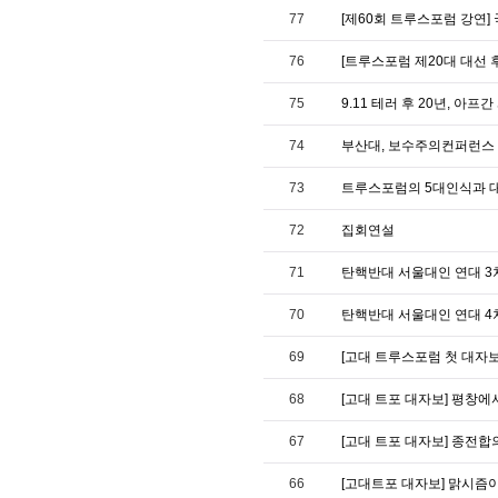
77
[제60회 트루스포럼 강연]
76
[트루스포럼 제20대 대선 
75
9.11 테러 후 20년, 아프
74
부산대, 보수주의컨퍼런스 
73
트루스포럼의 5대인식과 대한민
72
집회연설
71
탄핵반대 서울대인 연대 3차 대
70
탄핵반대 서울대인 연대 4차 대
69
[고대 트루스포럼 첫 대자
68
[고대 트포 대자보] 평창에
67
[고대 트포 대자보] 종전합
66
[고대트포 대자보] 맑시즘이