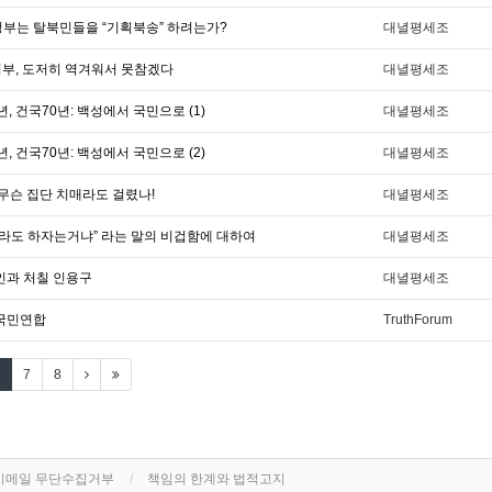
정부는 탈북민들을 “기획북송” 하려는가?
대녈평세조
)정부, 도저히 역겨워서 못참겠다
대녈평세조
년, 건국70년: 백성에서 국민으로 (1)
대녈평세조
년, 건국70년: 백성에서 국민으로 (2)
대녈평세조
 무슨 집단 치매라도 걸렸나!
대녈평세조
이라도 하자는거냐” 라는 말의 비겁함에 대하여
대녈평세조
인과 처칠 인용구
대녈평세조
 국민연합
TruthForum
7
8
이메일 무단수집거부
책임의 한계와 법적고지