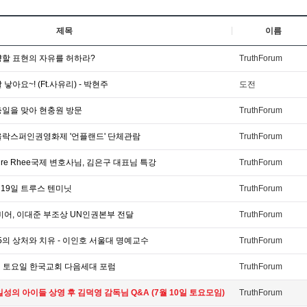
제목
이름
양할 표현의 자유를 허하라?
TruthForum
낳아요~! (Ft.사유리) - 박현주
도전
충일을 맞아 현충원 방문
TruthForum
울락스퍼인권영화제 '언플랜드' 단체관람
TruthForum
ire Rhee국제 변호사님, 김은구 대표님 특강
TruthForum
 19일 트루스 텐미닛
TruthForum
비어, 이대준 부조상 UN인권본부 전달
TruthForum
25의 상처와 치유 - 이인호 서울대 명예교수
TruthForum
24일 토요일 한국교회 다음세대 포럼
TruthForum
성의 아이들 상영 후 김덕영 감독님 Q&A (7월 10일 토요모임)
TruthForum