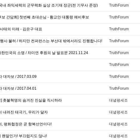
 국내 좌익세력의 군무력화 실상 조기재 장군(전 기무사 준장)
TruthForum
후보 간담회] 첫번째 초대손님 - 황교안 대통령 예비후보
TruthForum
간 사태의 미래 - 김은구 대표
TruthForum
행사 불허 / 하지만 컨퍼런스는 부산대 밖에서라도 진행합니다!
TruthForum
국의 소명 / 차미연 후원의 날 발표문 2021.11.24
TruthForum
TruthForum
자보 / 2017.03.09
TruthForum
자보 / 2017.04.01
TruthForum
보] 촛불혁명의 숨겨진 진실을 직시하라
대녈평세조
서 내려진 태극기, 우리가 달자
대녈평세조
의, 평화협정은 곧 항복선언이다!
대녈평세조
 왠말인가! 부끄럽지도 않나!
대녈평세조