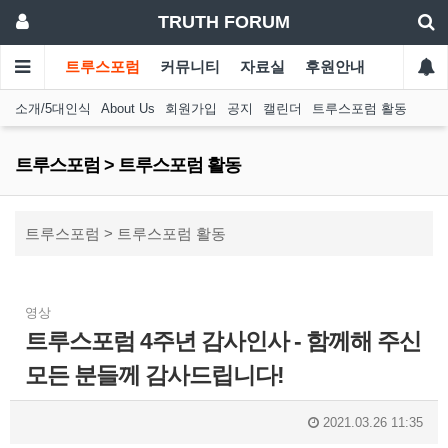
TRUTH FORUM
트루스포럼
커뮤니티
자료실
후원안내
소개/5대인식
About Us
회원가입
공지
캘린더
트루스포럼 활동
트루스포럼 > 트루스포럼 활동
트루스포럼 > 트루스포럼 활동
영상
트루스포럼 4주년 감사인사 - 함께해 주신
모든 분들께 감사드립니다!
2021.03.26 11:35