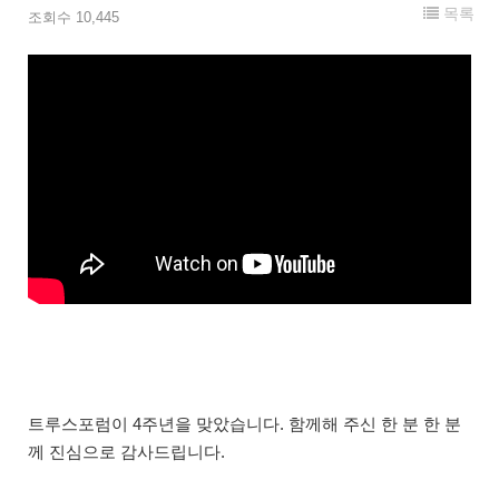
목록
조회수 10,445
트루스포럼이 4주년을 맞았습니다. 함께해 주신 한 분 한 분
께 진심으로 감사드립니다.