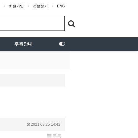
회원가입
정보찾기
ENG
후원안내
2021.03.25 14:42
목록