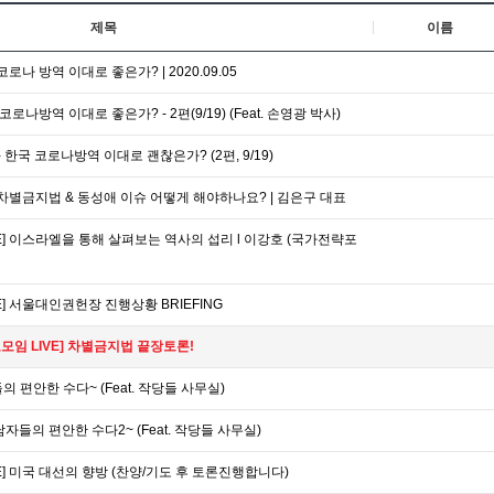
제목
이름
코로나 방역 이대로 좋은가? | 2020.09.05
코로나방역 이대로 좋은가? - 2편(9/19) (Feat. 손영광 박사)
 한국 코로나방역 이대로 괜찮은가? (2편, 9/19)
] 차별금지법 & 동성애 이슈 어떻게 해야하나요? | 김은구 대표
E] 이스라엘을 통해 살펴보는 역사의 섭리 l 이강호 (국가전략포
] 서울대인권헌장 진행상황 BRIEFING
임 LIVE] 차별금지법 끝장토론!
 편안한 수다~ (Feat. 작당들 사무실)
남자들의 편안한 수다2~ (Feat. 작당들 사무실)
E] 미국 대선의 향방 (찬양/기도 후 토론진행합니다)