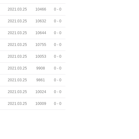
2021.03.25
10466
0 -
0
2021.03.25
10632
0 -
0
2021.03.25
10644
0 -
0
2021.03.25
10755
0 -
0
2021.03.25
10053
0 -
0
2021.03.25
9908
0 -
0
2021.03.25
9861
0 -
0
2021.03.25
10024
0 -
0
2021.03.25
10009
0 -
0