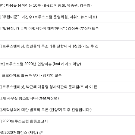
 : 마음을 움직이는 10분~ (Feat. 박광희, 유중원, 김우리)
 "주한미군" : 이진수 (트루스포럼 운영위원, 더워드뉴스 대표)
 "탈원전, 왜 굳이 이렇게까지 해야하나?" : 김상종 (부산대트루
E] 트루스텐미닛, 청년들의 목소리를 전합니다. (찬양/기도 후 진
 트루스포럼 2020년 연말리뷰 (feat.케이크 먹방)
 프로라이프 활동 배우기 - 장지영 교수
E] 트루스텐미닛, 박근혜 대통령 형사재판의 문제점/조.바.이.든.
 새 사무실 청소합니다! (feat.짜장면)
E] 새학생회에 대한 발표와 토론 (찬양/기도 후 진행합니다!)
E] 2020트루스포럼 활동보고서
의2020컨퍼런스 (재업)