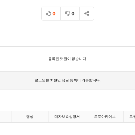
0
0
등록된 댓글이 없습니다.
로그인한 회원만 댓글 등록이 가능합니다.
영상
대자보＆성명서
트포아카이브
트