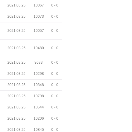
2021.03.25
10067
0 -
0
2021.03.25
10073
0 -
0
2021.03.25
10057
0 -
0
2021.03.25
10480
0 -
0
2021.03.25
9683
0 -
0
2021.03.25
10298
0 -
0
2021.03.25
10348
0 -
0
2021.03.25
10798
0 -
0
2021.03.25
10544
0 -
0
2021.03.25
10206
0 -
0
2021.03.25
10845
0 -
0