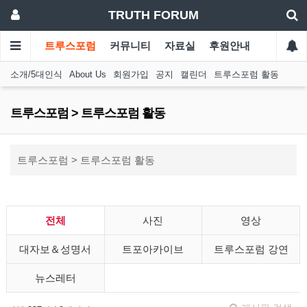
TRUTH FORUM
트루스포럼
커뮤니티
자료실
후원안내
소개/5대인식
About Us
회원가입
공지
캘린더
트루스포럼 활동
트루스포럼 > 트루스포럼 활동
트루스포럼 > 트루스포럼 활동
전체
사진
영상
대자보＆성명서
트포아카이브
트루스포럼 강연
뉴스레터