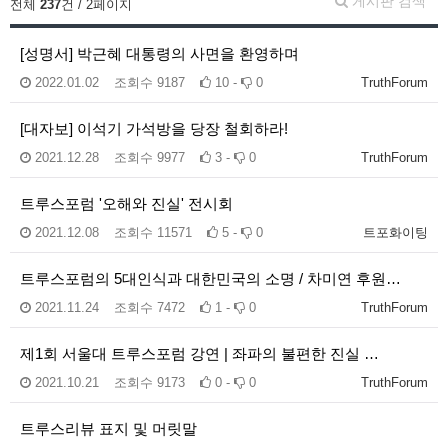
게시판 검색
전체
237
건 / 2페이지
[성명서] 박근혜 대통령의 사면을 환영하며
2022.01.02
조회수
9187
10 -
0
TruthForum
[대자보] 이석기 가석방을 당장 철회하라!
2021.12.28
조회수
9977
3 -
0
TruthForum
트루스포럼 '오해와 진실' 전시회
2021.12.08
조회수
11571
5 -
0
트포화이팅
트루스포럼의 5대인식과 대한민국의 소명 / 차미연 후원…
2021.11.24
조회수
7472
1 -
0
TruthForum
제1회 서울대 트루스포럼 강연 | 좌파의 불편한 진실 …
2021.10.21
조회수
9173
0 -
0
TruthForum
트루스리뷰 표지 및 머릿말