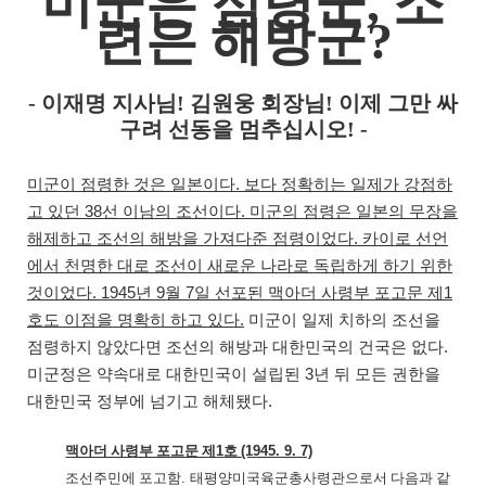
미군은 점령군
,
소
련은 해방군
?
-
이재명 지사님
!
김원웅 회장님
!
이제 그만 싸
구려 선동을 멈추십시오
! -
미군이 점령한 것은 일본이다
.
보다 정확히는 일제가 강점하
고 있던
38
선 이남의 조선이다
.
미군의 점령은 일본의 무장을
해제하고 조선의 해방을 가져다준 점령이었다
.
카이로 선언
에서 천명한 대로 조선이 새로운 나라로 독립하게 하기 위한
것이었다
. 1945
년
9
월
7
일 선포된 맥아더 사령부 포고문 제
1
호도 이점을 명확히 하고 있다
.
미군이 일제 치하의 조선을
점령하지 않았다면 조선의 해방과 대한민국의 건국은 없다
.
미군정은 약속대로 대한민국이 설립된
3
년 뒤
모든 권한을
대한민국 정부에 넘기고 해체됐다
.
맥아더 사령부 포고문 제
1
호
(1945. 9. 7)
조선주민에 포고함
.
태평양미국육군총사령관으로서 다음과 같