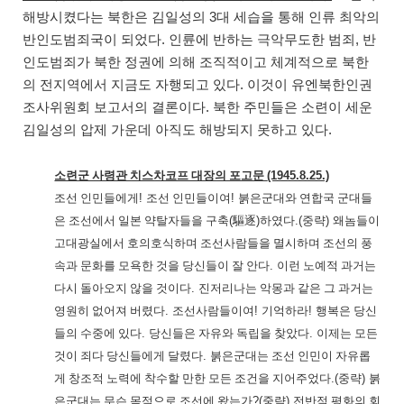
해방시켰다는 북한은 김일성의
3
대 세습을 통해 인류 최악의
반인도범죄국이 되었다
.
인륜에 반하는 극악무도한 범죄
,
반
인도범죄가 북한 정권에 의해 조직적이고 체계적으로 북한
의 전지역에서 지금도 자행되고 있다
.
이것이 유엔북한인권
조사위원회 보고서의 결론이다
.
북한 주민들은 소련이 세운
김일성의 압제 가운데 아직도 해방되지 못하고 있다
.
소련군 사령관 치스차코프 대장의 포고문
(1945.8.25.)
조선 인민들에게
!
조선 인민들이여
!
붉은군대와 연합국 군대들
은 조선에서 일본 약탈자들을 구축
(
驅逐
)
하였다
.(
중략
)
왜놈들이
고대광실에서 호의호식하며 조선사람들을 멸시하며 조선의 풍
속과 문화를 모욕한 것을 당신들이 잘 안다
.
이런 노예적 과거는
다시 돌아오지 않을 것이다
.
진저리나는 악몽과 같은 그 과거는
영원히 없어져 버렸다
.
조선사람들이여
!
기억하라
!
행복은 당신
들의 수중에 있다
.
당신들은 자유와 독립을 찾았다
.
이제는 모든
것이 죄다 당신들에게 달렸다
.
붉은군대는 조선 인민이 자유롭
게 창조적 노력에 착수할 만한 모든 조건을 지어주었다
.(
중략
)
붉
은군대는 무슨 목적으로 조선에 왔는가
?(
중략
)
전반적 평화의 회