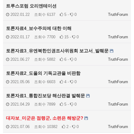
트루스포럼 오리엔테이션
2022.01.22
조회수
6137
5 -
0
TruthForum
토론자료4_보수주의에 대한 이해
2022.01.17
조회수
7700
15 -
0
TruthForum
토론자료3_유엔북한인권조사위원회 보고서_발췌문
2021.06.27
조회수
5882
6 -
0
TruthForum
토론자료2_도올의 기독교관을 비판함
2021.05.06
조회수
6603
4 -
0
TruthForum
토론자료1_통합진보당 해산판결 발췌문
2021.04.29
조회수
7899
5 -
0
TruthForum
대자보_미군은 점령군, 소련은 해방군?
2021.07.06
조회수
10382
2 -
0
TruthForum