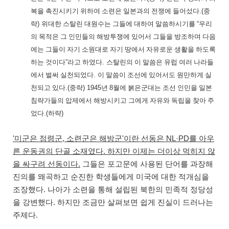
복을 촉진시키기 위하여 소련은 일본과의 전쟁에 들어섰다
.(
중
략
)
위대한 스탈린 대원수는 그들에 대하여 말씀하시기를
“
우리
의 목적은 그 인민들의 해방투쟁에 있어서 그들을 방조하며 다음
에는 그들이 자기 소원대로 자기 땅에서 자유로운 생활을 하도록
하는 것이다
”
라고 하였다
.
스탈린의 이 말씀은 유럽 여러 나라들
에서 벌써 실천되었다
.
이 말씀이 조선에 있어서도 원만하게 실
천되고 있다
.(
중략
) 1945
년
8
월에 붉은군대는 조선 인민을 일본
침략가들의 압제에서 해방시키고 그에게 자유와 독립을 찾아 주
었다
.(
하략
)
'
미군은 점령군
,
소련군은 해방군
'
이란 선동은
NL·PD
를 아우
른 운동권의 단골 소재였다
.
하지만 이제는 더이상 먹히지 않
을 싸구려 선동이다
.
그들은 포고문에 사용된 단어를 과장해
진의를 왜곡하고 순진한 학생들에게 미국에 대한 적개심을
조장했다
.
나아가 소련을 통해 설립된 북한의 민족적 정당성
을 강변했다
.
하지만 조금만 살펴보면 쉽게 진실이 드러나는
주제다
.