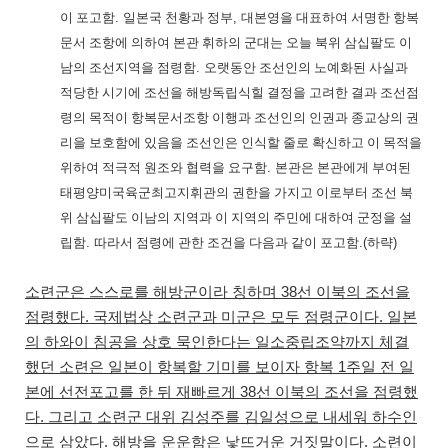
이 포고함
.
일본국 천황과 정부
,
대본영을 대표하여 서명한 항복
문서 조항에 의하여 본관 휘하의 군대는 오늘 북위 삼십팔도 이
남의 조선지역을 점령함
.
오랫동안 조선인의 노예화된 사실과
적당한 시기에 조선을 해방독립식힐 결정을 고려한 결과 조선점
령의 목적이 항복문서조항 이행과 조선인의 인권과 종교상의 권
리을 보호함에 있음을 조선인은 인식할 줄로 확신하고 이 목적을
위하여 적극적 원조와 협력을 요구함
.
본관은 본관에게 부여된
태평양미국육군최고지휘관의 권한을 가지고 이로부터 조선 북
위 삼십팔도 이남의 지역과 이 지역의 주민에 대하여 군정을 설
립함
.
따라서 점령에 관한 조건을 다음과 같이 포고함
.(
하략
)
소련군은 스스로를 해방군이라 칭하며
38
선 이북의 조선을
점령했다
.
국제법상 소련군과 미군은 모두 점령군이다
.
일본
의 하와이 침공을 상호 묵인한다는 일소중립조약까지 체결
했던 소련은 일본이 항복할 기미를 보이자 항복
1
주일 전 일
본에 선전포고를 한 뒤 재빠르게
38
선 이북의 조선을 점령했
다
.
그리고 소련군 대위 김성주를 김일성으로 내세워 하수인
으로 삼았다
.
해방을 운운함은 낯뜨거운 거짓말이다
.
소련이