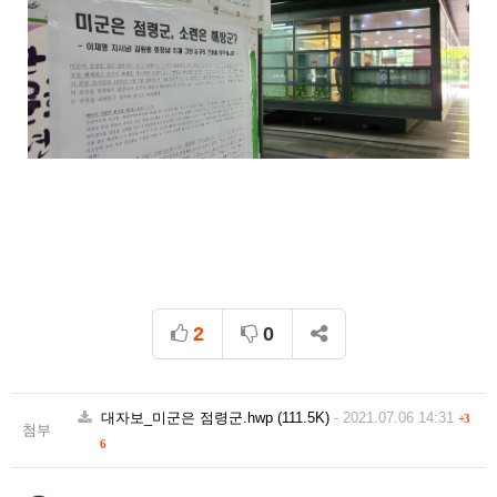
2
0
대자보_미군은 점령군.hwp
(111.5K)
-
2021.07.06 14:31
+3
첨부
6