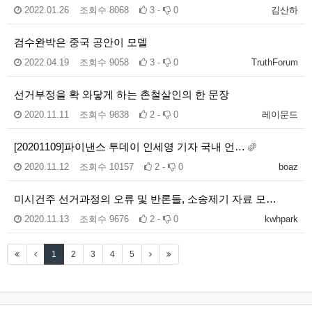
2022.01.26
조회수
8068
3 -
0
김산하
검수완박은 중국 공안이 모델
2022.04.19
조회수
9058
3 -
0
TruthForum
선거부정을 확 와닿게 하는 촌철살인의 한 문장
2020.11.11
조회수
9838
2 -
0
레이문드
[20201109]파이낸스 투데이 인세영 기자 국내 언…
2020.11.12
조회수
10157
2 -
0
boaz
미시건주 선거과정의 오류 및 반론들, 소송제기 자료 모…
2020.11.13
조회수
9676
2 -
0
kwhpark
1
2
3
4
5