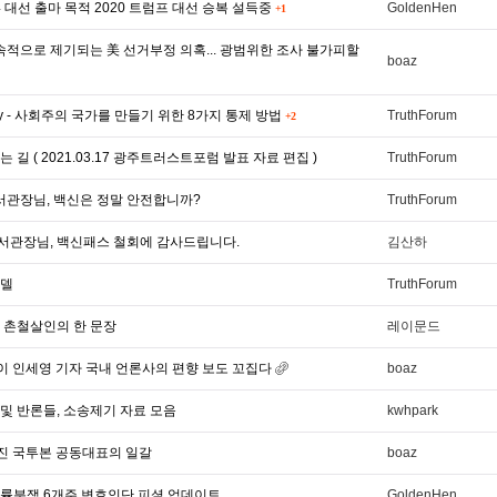
24 대선 출마 목적 2020 트럼프 대선 승복 설득중
GoldenHen
+1
속적으로 제기되는 美 선거부정 의혹... 광범위한 조사 불가피할
boaz
sky - 사회주의 국가를 만들기 위한 8가지 통제 방법
TruthForum
+2
길 ( 2021.03.17 광주트러스트포럼 발표 자료 편집 )
TruthForum
도서관장님, 백신은 정말 안전합니까?
TruthForum
도서관장님, 백신패스 철회에 감사드립니다.
김산하
모델
TruthForum
 촌철살인의 한 문장
레이문드
투데이 인세영 기자 국내 언론사의 편향 보도 꼬집다
boaz
및 반론들, 소송제기 자료 모음
kwhpark
김수진 국투본 공동대표의 일갈
boaz
 법률분쟁 6개주 변호인단 피셜 업데이트
GoldenHen