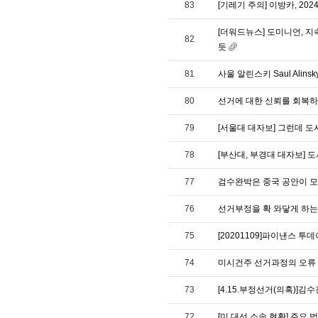
83
[기레기 주의] 이방카, 20
[더워드뉴스] 도미니언, 지
82
듯
81
사울 알린스키 Saul Alin
80
선거에 대한 신뢰를 회복하는 
79
[서울대 대자보] 그런데 
78
[부산대, 부경대 대자보] 
77
검수완박은 중국 공안이 
76
선거부정을 확 와닿게 하는
75
[20201109]파이낸스 
74
미시건주 선거과정의 오류 
73
[4.15.부정선거(의혹)]
72
[미 대선 소송 현황] 주요