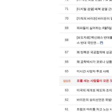
71
[디지털 검열] 페북 검열 근황
70
[기적의 바이든] 바이든이
69
좌파들이 싫어하는 4월5일
[보도자료] 백신패스 반대를
68
스 반대 국민연…
67
왜 탄핵은 국공합작에 성공했
66
왜 공학박사가 코로나 상황
65
미시간 사망자 투표 사례
표를 세는 사람들이 모든 
열람중
63
미국의 재개표 제도와 조지
62
바이든의 승리선언은 위법
61
트럼프 머리통 차고 노는 