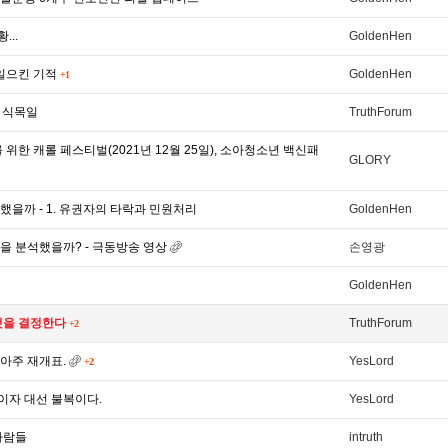
...
GoldenHen
 일으킨 기적
GoldenHen
+1
 식목일
TruthForum
 위한 캐롤 페스티벌(2021년 12월 25일), 소아청소년 백신패
GLORY
을까 - 1. 유권자의 타락과 민원처리
GoldenHen
을 분석했을까? - 극동방송 영상
손영광
GoldenHen
것을 결정한다
TruthForum
+2
아주 재개표.
YesLord
+2
이자 대선 불복이다.
YesLord
사람들
intruth