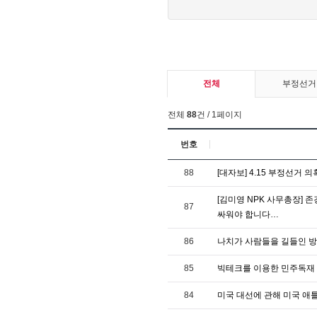
전체
부정선거
전체
88
건 / 1페이지
번호
88
[대자보] 4.15 부정선거 의혹
[김미영 NPK 사무총장] 
87
싸워야 합니다…
86
나치가 사람들을 길들인 
85
빅테크를 이용한 민주독재
84
미국 대선에 관해 미국 애