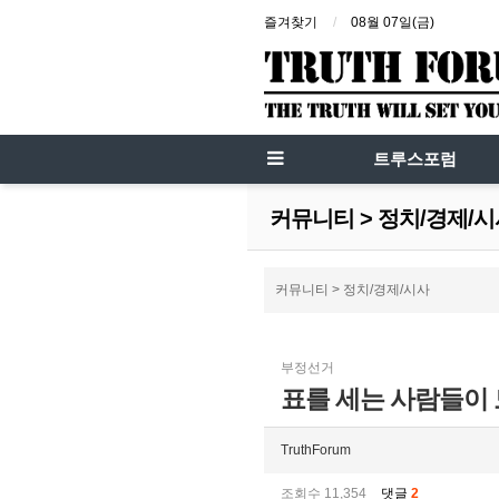
즐겨찾기
08월 07일(금)
트루스포럼
커뮤니티 > 정치/경제/
커뮤니티 > 정치/경제/시사
부정선거
표를 세는 사람들이
TruthForum
조회수 11,354
댓글
2