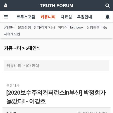
TRUTH FORUM
트루스포럼
커뮤니티
자료실
후원안내
5대인식
문화전쟁
정치/경제/시사
미디어
faithbook : 신앙관련 나눔
자유게시판
커뮤니티 > 5대인식
커뮤니티 > 5대인식
근현대사
[2020보수주의컨퍼런스in부산] 박정희가
옳았다! - 이강호