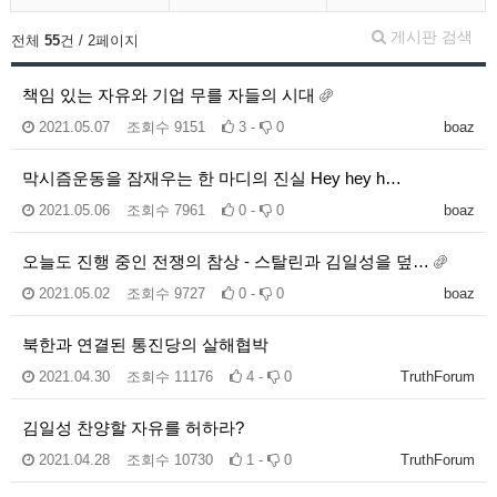
게시판 검색
전체
55
건 / 2페이지
책임 있는 자유와 기업 무를 자들의 시대
2021.05.07
조회수
9151
3 -
0
boaz
막시즘운동을 잠재우는 한 마디의 진실 Hey hey h…
2021.05.06
조회수
7961
0 -
0
boaz
오늘도 진행 중인 전쟁의 참상 - 스탈린과 김일성을 덮…
2021.05.02
조회수
9727
0 -
0
boaz
북한과 연결된 통진당의 살해협박
2021.04.30
조회수
11176
4 -
0
TruthForum
김일성 찬양할 자유를 허하라?
2021.04.28
조회수
10730
1 -
0
TruthForum