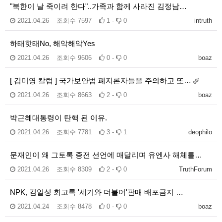
"북한이 날 죽이려 한다"..가족과 함께 사라진 김정남…
2021.04.26
조회수
7597
1 -
0
intruth
하태핫태No, 해악해악Yes
2021.04.26
조회수
9606
0 -
0
boaz
[ 김미영 칼럼 ] 국가보안법 폐지론자들을 주의하고 또…
2021.04.26
조회수
8663
2 -
0
boaz
박근혜대통령이 탄핵 된 이유.
2021.04.26
조회수
7781
3 -
1
deophilo
문재인이 왜 그토록 종전 선언에 매달리며 유엔사 해체를…
2021.04.26
조회수
8309
2 -
0
TruthForum
NPK, 김일성 회고록 '세기와 더불어'판매 배포금지 …
2021.04.24
조회수
8478
0 -
0
boaz