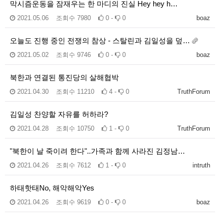
막시즘운동을 잠재우는 한 마디의 진실 Hey hey h…
2021.05.06
조회수
7980
0 -
0
boaz
오늘도 진행 중인 전쟁의 참상 - 스탈린과 김일성을 덮…
2021.05.02
조회수
9746
0 -
0
boaz
북한과 연결된 통진당의 살해협박
2021.04.30
조회수
11210
4 -
0
TruthForum
김일성 찬양할 자유를 허하라?
2021.04.28
조회수
10750
1 -
0
TruthForum
"북한이 날 죽이려 한다"..가족과 함께 사라진 김정남…
2021.04.26
조회수
7612
1 -
0
intruth
하태핫태No, 해악해악Yes
2021.04.26
조회수
9619
0 -
0
boaz